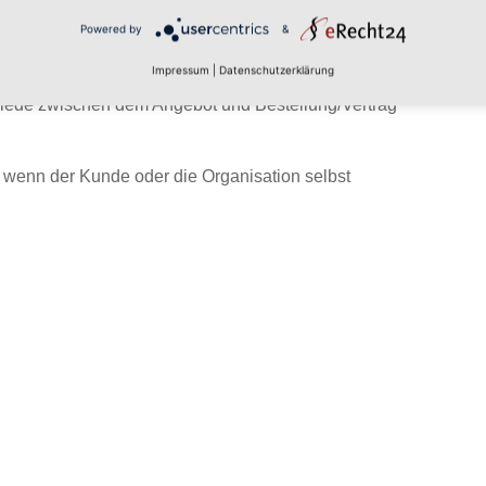
uf das Produkt
Powered by
&
rs wichtig für Organisationen?
Impressum
|
Datenschutzerklärung
hiede zwischen dem Angebot und Bestellung/Vertrag
 wenn der Kunde oder die Organisation selbst