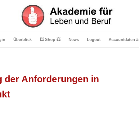
gin
Überblick
💥 Shop 💥
News
Logout
Accountdaten ä
 der Anforderungen in
ukt