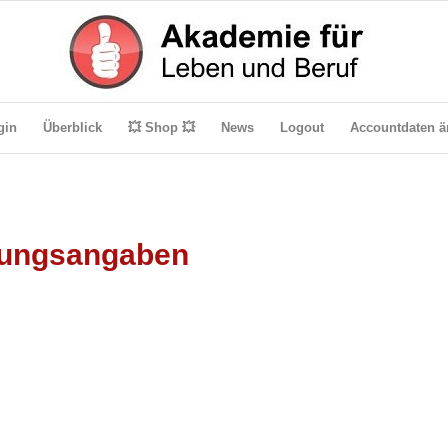
gin
Überblick
💥 Shop 💥
News
Logout
Accountdaten ä
fungsangaben