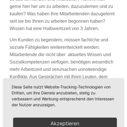
gerne hier her um zu arbeiten, dazuzulernen und zu
kaufen? Was haben Ihre Mitarbeitenden dazugelernt
seit sie bei Ihnen zu arbeiten begonnen haben?
Wissen hat eine Halbwertszeit von 3 Jahren.
Um Kunden zu begeistern, müssen fachliche und
soziale Fähigkeiten weiterentwickelt werden.
Mitarbeitende die nicht über aktuelles Wissen und
Sozialkompetenzen verfügen, benötigen wesentlich
mehr Arbeitszeit und verursachen unnotwendige
Konflikte. Aus Gesprächen mit Ihren Leuten, dem
Managementreview und der Analyse der erhobenen
Diese Seite nutzt Website-Tracking-Technologien von
Daten erkennen Sie rasch, wo Nachholbedarf
Dritten, um ihre Dienste anzubieten, stetig zu
besteht.
verbessern und Werbung entsprechend den Interessen
der Nutzer anzuzeigen.
Akzeptieren