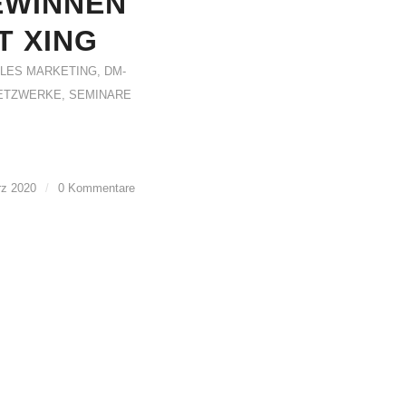
EWINNEN
T XING
ALES MARKETING
,
DM-
ETZWERKE
,
SEMINARE
rz 2020
/
0 Kommentare