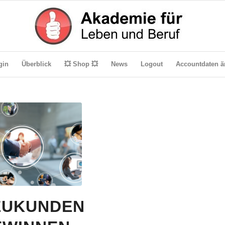
gin
Überblick
💥 Shop 💥
News
Logout
Accountdaten ä
EUKUNDEN