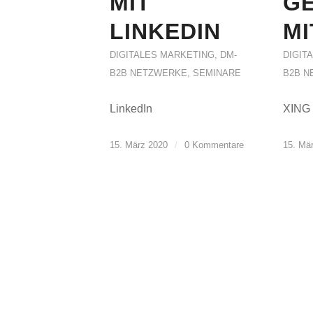
MIT
G
LINKEDIN
MI
DIGITALES MARKETING
,
DM-
DIGIT
B2B NETZWERKE
,
SEMINARE
B2B N
LinkedIn
XING
15. März 2020
/
0 Kommentare
15. Mä