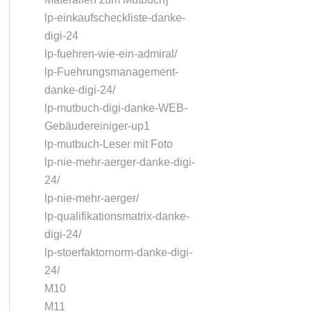
lp-einkaufscheckliste-danke-
digi-24
lp-fuehren-wie-ein-admiral/
lp-Fuehrungsmanagement-
danke-digi-24/
lp-mutbuch-digi-danke-WEB-
Gebäudereiniger-up1
lp-mutbuch-Leser mit Foto
lp-nie-mehr-aerger-danke-digi-
24/
lp-nie-mehr-aerger/
lp-qualifikationsmatrix-danke-
digi-24/
lp-stoerfaktornorm-danke-digi-
24/
M10
M11