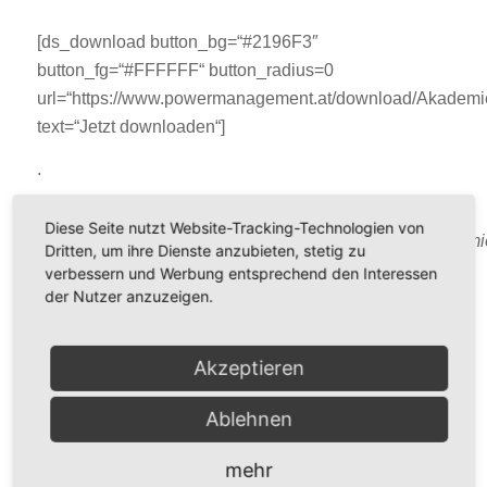
[ds_download button_bg=“#2196F3″
button_fg=“#FFFFFF“ button_radius=0
url=“https://www.powermanagement.at/download/Akade
text=“Jetzt downloaden“]
.
Du kannst noch [ds_downloads_left
Diese Seite nutzt Website-Tracking-Technologien von
url=“https://www.powermanagement.at/download/Akade
Dritten, um ihre Dienste anzubieten, stetig zu
Downloads durchführen.
verbessern und Werbung entsprechend den Interessen
der Nutzer anzuzeigen.
Wir wünschen Dir viel Erfolg und Freude beim
Umsetzen der Erkenntnisse
Akzeptieren
Beste Grüße
Edith Karl und Rudolf Pusterhofer
Ablehnen
mehr