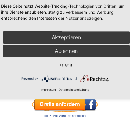
Diese Seite nutzt Website-Tracking-Technologien von Dritten, um
ihre Dienste anzubieten, stetig zu verbessern und Werbung
entsprechend den Interessen der Nutzer anzuzeigen.
 und Mut auftanken, wann immer Du möchtest. Kind
Akzeptieren
Ablehnen
Es fehlt nur noch ein
Klick
auf den
Facebook-
mehr
Button
und schon hast Du Zugang zum
Workbook.
Powered by
&
Impressum
|
Datenschutzerklärung