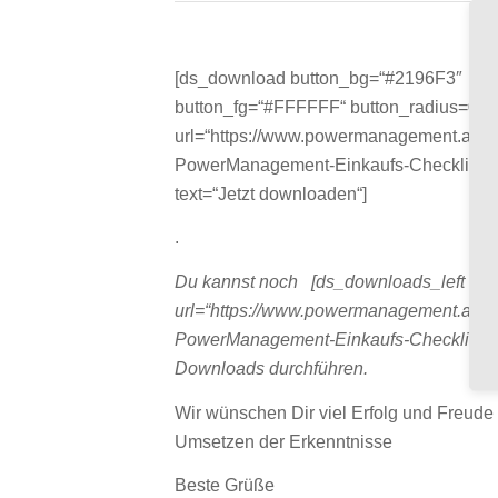
[ds_download button_bg=“#2196F3″
button_fg=“#FFFFFF“ button_radius=0
url=“https://www.powermanagement.at/
PowerManagement-Einkaufs-Checkliste.
text=“Jetzt downloaden“]
.
Du kannst noch
[ds_downloads_left
url=“https://www.powermanagement.at/
PowerManagement-Einkaufs-Checkliste.
Downloads durchführen.
Wir wünschen Dir viel Erfolg und Freude
Umsetzen der Erkenntnisse
Beste Grüße