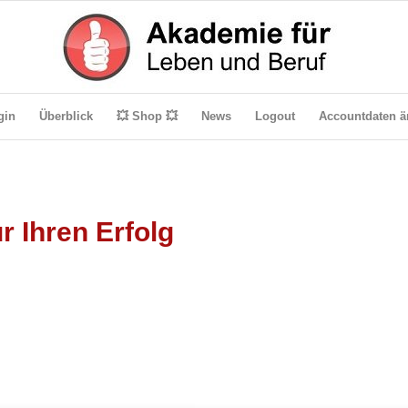
gin
Überblick
💥 Shop 💥
News
Logout
Accountdaten ä
 Ihren Erfolg