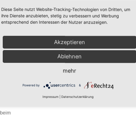
Diese Seite nutzt Website-Tracking-Technologien von Dritten, um
ihre Dienste anzubieten, stetig zu verbessern und Werbung
entsprechend den Interessen der Nutzer anzuzeigen.
download/Akademie/2021-
Akzeptieren
pdf“
Ablehnen
mehr
download/Akademie/2021-
Powered by
&
pdf“]
Impressum
|
Datenschutzerklärung
 beim