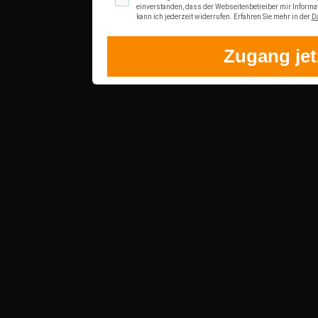
einverstanden, dass der Webseitenbetreiber mir Informa
kann ich jederzeit widerrufen. Erfahren Sie mehr in der
D
Zugang jet